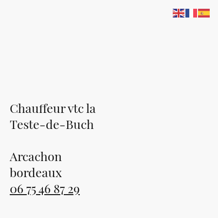
Chauffeur-vtc-la-teste-de-buch.fr
Chauffeur vtc la
Teste-de-Buch
Arcachon
bordeaux
06 75 46 87 29