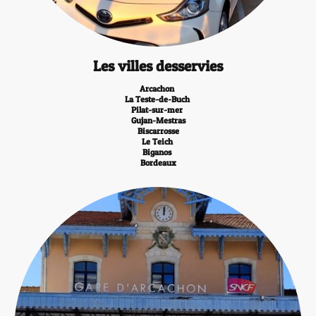
Les villes desservies
Arcachon
La Teste-de-Buch
Pilat-sur-mer
Gujan-Mestras
Biscarrosse
Le Teich
Biganos
Bordeaux