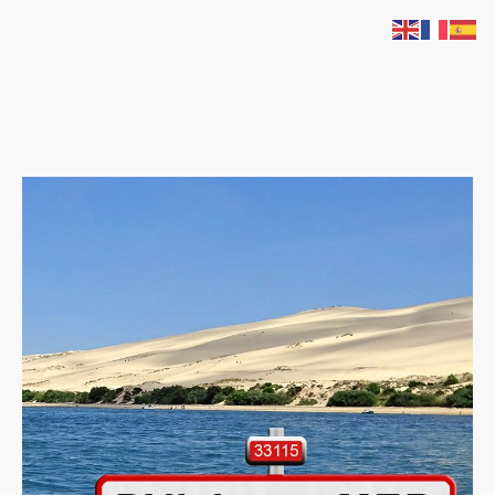
Chauffeur-vtc-la-teste-de-buch.fr