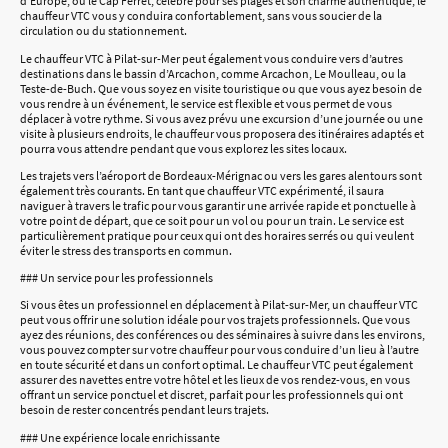
d’Europe, ou le Cap Ferret, célèbre pour ses plages et son charme authentique, le
chauffeur VTC vous y conduira confortablement, sans vous soucier de la
circulation ou du stationnement.
Le chauffeur VTC à Pilat-sur-Mer peut également vous conduire vers d’autres
destinations dans le bassin d’Arcachon, comme Arcachon, Le Moulleau, ou la
Teste-de-Buch. Que vous soyez en visite touristique ou que vous ayez besoin de
vous rendre à un événement, le service est flexible et vous permet de vous
déplacer à votre rythme. Si vous avez prévu une excursion d’une journée ou une
visite à plusieurs endroits, le chauffeur vous proposera des itinéraires adaptés et
pourra vous attendre pendant que vous explorez les sites locaux.
Les trajets vers l’aéroport de Bordeaux-Mérignac ou vers les gares alentours sont
également très courants. En tant que chauffeur VTC expérimenté, il saura
naviguer à travers le trafic pour vous garantir une arrivée rapide et ponctuelle à
votre point de départ, que ce soit pour un vol ou pour un train. Le service est
particulièrement pratique pour ceux qui ont des horaires serrés ou qui veulent
éviter le stress des transports en commun.
### Un service pour les professionnels
Si vous êtes un professionnel en déplacement à Pilat-sur-Mer, un chauffeur VTC
peut vous offrir une solution idéale pour vos trajets professionnels. Que vous
ayez des réunions, des conférences ou des séminaires à suivre dans les environs,
vous pouvez compter sur votre chauffeur pour vous conduire d’un lieu à l’autre
en toute sécurité et dans un confort optimal. Le chauffeur VTC peut également
assurer des navettes entre votre hôtel et les lieux de vos rendez-vous, en vous
offrant un service ponctuel et discret, parfait pour les professionnels qui ont
besoin de rester concentrés pendant leurs trajets.
### Une expérience locale enrichissante