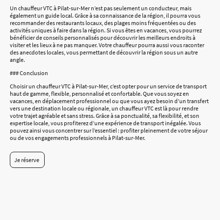
Un chauffeur VTC à Pilat-sur-Mer n’est pas seulement un conducteur, mais
également un guide local. Grâce à sa connaissance de la région, il pourra vous
recommander des restaurants locaux, des plages moins fréquentées ou des
activités uniques à faire dans la région. Si vous êtes en vacances, vous pourrez
bénéficier de conseils personnalisés pour découvrir les meilleurs endroits à
visiter et les lieux à ne pas manquer. Votre chauffeur pourra aussi vous raconter
des anecdotes locales, vous permettant de découvrir la région sous un autre
angle.
### Conclusion
Choisir un chauffeur VTC à Pilat-sur-Mer, c’est opter pour un service de transport
haut de gamme, flexible, personnalisé et confortable. Que vous soyez en
vacances, en déplacement professionnel ou que vous ayez besoin d’un transfert
vers une destination locale ou régionale, un chauffeur VTC est là pour rendre
votre trajet agréable et sans stress. Grâce à sa ponctualité, sa flexibilité, et son
expertise locale, vous profiterez d’une expérience de transport inégalée. Vous
pouvez ainsi vous concentrer sur l’essentiel : profiter pleinement de votre séjour
ou de vos engagements professionnels à Pilat-sur-Mer.
Je réserve
©Droits d'auteur. Tous droits réservés.