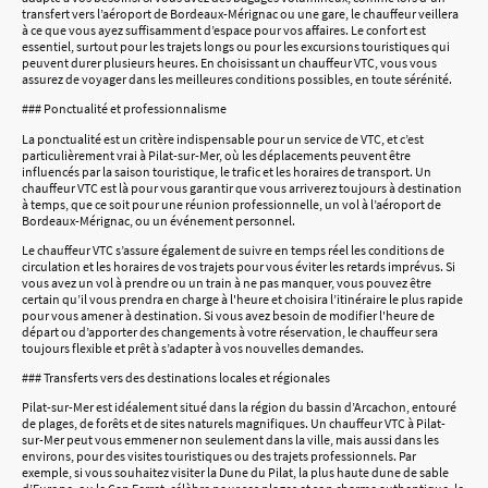
transfert vers l’aéroport de Bordeaux-Mérignac ou une gare, le chauffeur veillera
à ce que vous ayez suffisamment d’espace pour vos affaires. Le confort est
essentiel, surtout pour les trajets longs ou pour les excursions touristiques qui
peuvent durer plusieurs heures. En choisissant un chauffeur VTC, vous vous
assurez de voyager dans les meilleures conditions possibles, en toute sérénité.
### Ponctualité et professionnalisme
La ponctualité est un critère indispensable pour un service de VTC, et c’est
particulièrement vrai à Pilat-sur-Mer, où les déplacements peuvent être
influencés par la saison touristique, le trafic et les horaires de transport. Un
chauffeur VTC est là pour vous garantir que vous arriverez toujours à destination
à temps, que ce soit pour une réunion professionnelle, un vol à l’aéroport de
Bordeaux-Mérignac, ou un événement personnel.
Le chauffeur VTC s’assure également de suivre en temps réel les conditions de
circulation et les horaires de vos trajets pour vous éviter les retards imprévus. Si
vous avez un vol à prendre ou un train à ne pas manquer, vous pouvez être
certain qu’il vous prendra en charge à l'heure et choisira l’itinéraire le plus rapide
pour vous amener à destination. Si vous avez besoin de modifier l'heure de
départ ou d’apporter des changements à votre réservation, le chauffeur sera
toujours flexible et prêt à s’adapter à vos nouvelles demandes.
### Transferts vers des destinations locales et régionales
Pilat-sur-Mer est idéalement situé dans la région du bassin d’Arcachon, entouré
de plages, de forêts et de sites naturels magnifiques. Un chauffeur VTC à Pilat-
sur-Mer peut vous emmener non seulement dans la ville, mais aussi dans les
environs, pour des visites touristiques ou des trajets professionnels. Par
exemple, si vous souhaitez visiter la Dune du Pilat, la plus haute dune de sable