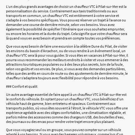
L’un des plus grands avantages de choisir un chauffeur VTC à Pilat-sur-Mer est la
personnalisation du service. Contrairement aux taxis traditionnels ou aux
transports en commun, un chauffeur VTC est entièrement à votre service et
s’adapte à vos besoins spécifiques. Vous pouvez réserver un trajet à l’avance ou
demander une course de dernière minute, selon vos besoins. Vous avez
également la possibilité de spécifier l’itinéraire que vous souhaitez emprunter,
ou encore les horaires et la durée du trajet. Cela signifie que votre chauffeur sera
là quand vous en avez besoin et prendra en compte toutes vos préférences.
Que vous ayez besoin de faire une excursion à la célèbre Dune du Pilat, de visiter
les environs du bassin d’Arcachon, ou de vous rendre à un événement local, un
chauffeur VTC sera là pour vous guider. Si vous êtes en vacances à Pilat-sur-Mer, il
pourra vous recommander les meilleurs endroits à visiter et vous emmener à des
attractions touristiques populaires ou à des lieux plus secrets, loin de la foule,
selon vos goûts et vos envies. De plus, si vous avez des demandes particulières,
telles que des arrêts en cours de route ou des ajustements de dernière minute, le
chauffeur s’adaptera toujours avec flexibilité pour répondre à vos besoins.
### Confort et qualit
Un autre avantage essentiel de faire appel à un chauffeur VTC à Pilat-sur-Mer est
le confort du véhicule. En optant pour un chauffeur VTC, vous bénéficiez d’un
véhicule haut de gamme, bien entretenu et spacieux. Contrairement aux
transports publics, où vous êtes souvent à l'étroit, le véhicule VTC vous offre une
expérience agréable avec des sièges confortables, une climatisation réglable, et
parfois même des accessoires comme des chargeurs USB, des bouteilles d’eau,
des journaux ou des encas pour rendre votre trajet encore plus plaisant.
Que vous voyagiez seul ou en groupe, vous pouvez compter sur un véhicule
adapté à vos besoins. Si vous avez des bagages volumineux, comme lors d'un