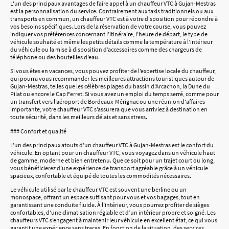
L'un des principaux avantages de faire appel à un chauffeur VTC à Gujan-Mestras
est la personnalisation du service. Contrairement aux taxis traditionnels ou aux
transports en commun, un chauffeur VTC est à votre disposition pour répondre à
vos besoins spécifiques. Lors de la réservation de votre course, vous pouvez
indiquer vos préférences concernant l’itinéraire, l’heure de départ, le type de
véhicule souhaité et même les petits détails comme la température à l’intérieur
du véhicule ou la mise à disposition d’accessoires comme des chargeurs de
téléphone ou des bouteilles d’eau.
Si vous êtes en vacances, vous pouvez profiter de l’expertise locale du chauffeur,
qui pourra vous recommander les meilleures attractions touristiques autour de
Gujan-Mestras, telles que les célèbres plages du bassin d’Arcachon, la Dune du
Pilat ou encore le Cap Ferret. Si vous avez un emploi du temps serré, comme pour
un transfert vers l’aéroport de Bordeaux-Mérignac ou une réunion d'affaires
importante, votre chauffeur VTC s’assurera que vous arriviez à destination en
toute sécurité, dans les meilleurs délais et sans stress.
### Confort et qualité
L’un des principaux atouts d’un chauffeur VTC à Gujan-Mestras est le confort du
véhicule. En optant pour un chauffeur VTC, vous voyagez dans un véhicule haut
de gamme, moderne et bien entretenu. Que ce soit pour un trajet court ou long,
vous bénéficierez d’une expérience de transport agréable grâce à un véhicule
spacieux, confortable et équipé de toutes les commodités nécessaires.
Le véhicule utilisé par le chauffeur VTC est souvent une berline ou un
monospace, offrant un espace suffisant pour vous et vos bagages, tout en
garantissant une conduite fluide. À l’intérieur, vous pourrez profiter de sièges
confortables, d'une climatisation réglable et d’un intérieur propre et soigné. Les
chauffeurs VTC s’engagent à maintenir leur véhicule en excellent état, ce qui vous
garantit une expérience sans tracas. En fonction de la situation, des services