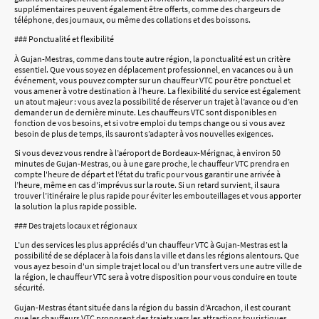
supplémentaires peuvent également être offerts, comme des chargeurs de
téléphone, des journaux, ou même des collations et des boissons.
### Ponctualité et flexibilité
À Gujan-Mestras, comme dans toute autre région, la ponctualité est un critère
essentiel. Que vous soyez en déplacement professionnel, en vacances ou à un
événement, vous pouvez compter sur un chauffeur VTC pour être ponctuel et
vous amener à votre destination à l’heure. La flexibilité du service est également
un atout majeur : vous avez la possibilité de réserver un trajet à l’avance ou d’en
demander un de dernière minute. Les chauffeurs VTC sont disponibles en
fonction de vos besoins, et si votre emploi du temps change ou si vous avez
besoin de plus de temps, ils sauront s’adapter à vos nouvelles exigences.
Si vous devez vous rendre à l’aéroport de Bordeaux-Mérignac, à environ 50
minutes de Gujan-Mestras, ou à une gare proche, le chauffeur VTC prendra en
compte l'heure de départ et l’état du trafic pour vous garantir une arrivée à
l’heure, même en cas d'imprévus sur la route. Si un retard survient, il saura
trouver l’itinéraire le plus rapide pour éviter les embouteillages et vous apporter
la solution la plus rapide possible.
### Des trajets locaux et régionaux
L’un des services les plus appréciés d’un chauffeur VTC à Gujan-Mestras est la
possibilité de se déplacer à la fois dans la ville et dans les régions alentours. Que
vous ayez besoin d'un simple trajet local ou d’un transfert vers une autre ville de
la région, le chauffeur VTC sera à votre disposition pour vous conduire en toute
sécurité.
Gujan-Mestras étant située dans la région du bassin d’Arcachon, il est courant
que les chauffeurs VTC proposent des trajets vers les attractions touristiques