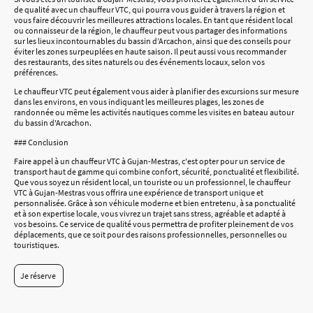
de qualité avec un chauffeur VTC, qui pourra vous guider à travers la région et
vous faire découvrir les meilleures attractions locales. En tant que résident local
ou connaisseur de la région, le chauffeur peut vous partager des informations
sur les lieux incontournables du bassin d’Arcachon, ainsi que des conseils pour
éviter les zones surpeuplées en haute saison. Il peut aussi vous recommander
des restaurants, des sites naturels ou des événements locaux, selon vos
préférences.
Le chauffeur VTC peut également vous aider à planifier des excursions sur mesure
dans les environs, en vous indiquant les meilleures plages, les zones de
randonnée ou même les activités nautiques comme les visites en bateau autour
du bassin d'Arcachon.
### Conclusion
Faire appel à un chauffeur VTC à Gujan-Mestras, c'est opter pour un service de
transport haut de gamme qui combine confort, sécurité, ponctualité et flexibilité.
Que vous soyez un résident local, un touriste ou un professionnel, le chauffeur
VTC à Gujan-Mestras vous offrira une expérience de transport unique et
personnalisée. Grâce à son véhicule moderne et bien entretenu, à sa ponctualité
et à son expertise locale, vous vivrez un trajet sans stress, agréable et adapté à
vos besoins. Ce service de qualité vous permettra de profiter pleinement de vos
déplacements, que ce soit pour des raisons professionnelles, personnelles ou
touristiques.
Je réserve