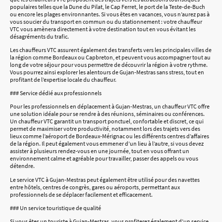
populaires telles que la Dune du Pilat, le Cap Ferret, le port de la Teste-de-Buch
ou encore les plages environnantes. Si vous êtes en vacances, vous n’aurez pas à
vous soucier du transport en commun ou du stationnement : votre chauffeur
VTC vous amènera directement à votre destination tout en vous évitant les
désagréments du trafic.
Les chauffeurs VTC assurent également des transferts vers les principales villes de
la région comme Bordeaux ou Capbreton, et peuvent vous accompagner tout au
long de votre séjour pour vous permettre de découvrir la région à votre rythme.
Vous pourrez ainsi explorer les alentours de Gujan-Mestras sans stress, tout en
profitant de l’expertise locale du chauffeur.
### Service dédié aux professionnels
Pour les professionnels en déplacement à Gujan-Mestras, un chauffeur VTC offre
une solution idéale pour se rendre à des réunions, séminaires ou conférences.
Un chauffeur VTC garantit un transport ponctuel, confortable et discret, ce qui
permet de maximiser votre productivité, notamment lors des trajets vers des
lieux comme l’aéroport de Bordeaux-Mérignac ou les différents centres d’affaires
de la région. Il peut également vous emmener d’un lieu à l’autre, si vous devez
assister à plusieurs rendez-vous en une journée, tout en vous offrant un
environnement calme et agréable pour travailler, passer des appels ou vous
détendre.
Le service VTC à Gujan-Mestras peut également être utilisé pour des navettes
entre hôtels, centres de congrès, gares ou aéroports, permettant aux
professionnels de se déplacer facilement et efficacement.
### Un service touristique de qualité
Si vous êtes un touriste à Gujan-Mestras, vous profiterez également d’un service