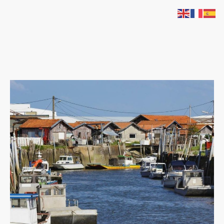
Chauffeur-vtc-la-teste-de-buch.fr